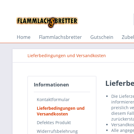
Home
Flammlachsbretter
Gutschein
Zube
Lieferbedingungen und Versandkosten
Lieferb
Informationen
Die Liefer
Kontaktformular
informieren
preislich v
Lieferbedingungen und
diesem Fal
Versandkosten
zurückersta
Defektes Produkt
Versandkos
Alle angeg
Widerrufsbelehrung